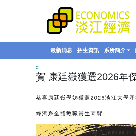
最新消息
招生資訊
系所簡介
:::
賀 康廷嶽獲選2026年
恭喜康廷嶽學姊獲選2026淡江大學
經濟系全體教職員生同賀