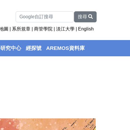
搜尋
地圖
|
系所規章
|
商管學院
|
淡江大學
|
English
研究中心
經探號
AREMOS資料庫