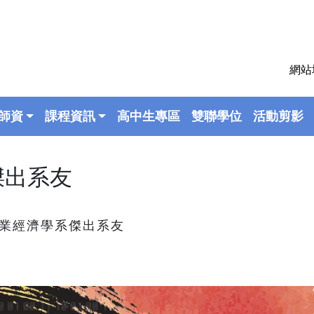
網站
師資
課程資訊
高中生專區
雙聯學位
活動剪影
傑出系友
產業經濟學系傑出系友