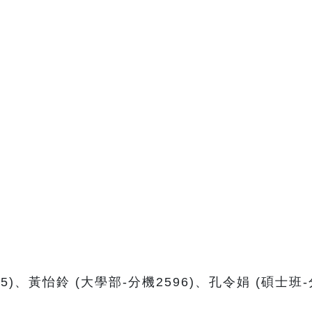
)、黃怡鈴 (大學部-分機2596)、孔令娟 (碩士班-分