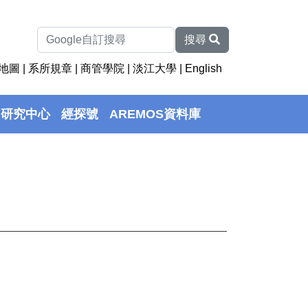
搜尋
地圖
|
系所規章
|
商管學院
|
淡江大學
|
English
研究中心
經探號
AREMOS資料庫