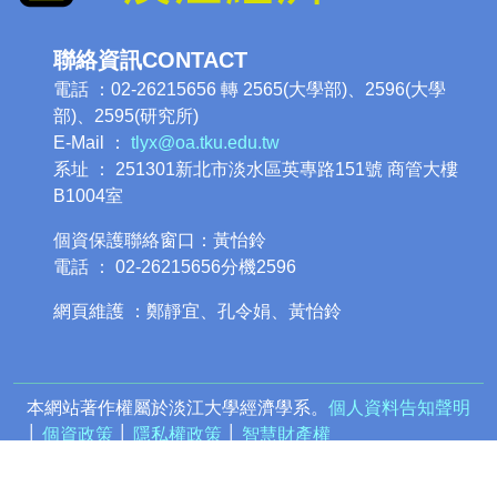
聯絡資訊CONTACT
電話 ：02-26215656 轉 2565(大學部)、2596(大學
部)、2595(研究所)
E-Mail ：
tlyx@oa.tku.edu.tw
系址 ： 251301新北市淡水區英專路151號 商管大樓
B1004室
個資保護聯絡窗口：黃怡鈴
電話 ： 02-26215656分機2596
網頁維護 ：鄭靜宜、孔令娟、黃怡鈴
本網站著作權屬於淡江大學經濟學系。
個人資料告知聲明
│
個資政策
│
隱私權政策
│
智慧財產權
Powered by iWeb2.0