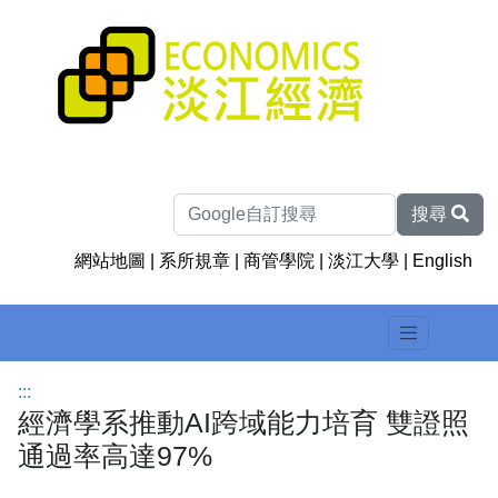
搜尋
網站地圖
|
系所規章
|
商管學院
|
淡江大學
|
English
:::
經濟學系推動AI跨域能力培育 雙證照
通過率高達97%