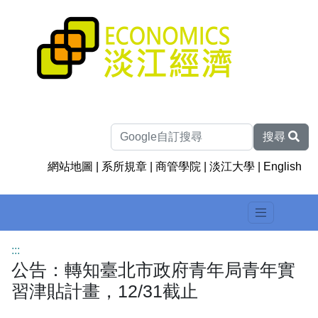
搜尋
網站地圖
|
系所規章
|
商管學院
|
淡江大學
|
English
:::
公告：轉知臺北市政府青年局青年實
習津貼計畫，12/31截止