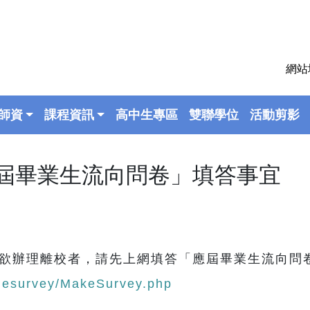
網站
師資
課程資訊
高中生專區
雙聯學位
活動剪影
屆畢業生流向問卷」填答事宜
欲辦理離校者，請先上網填答「應屆畢業生流向問
limesurvey/MakeSurvey.php