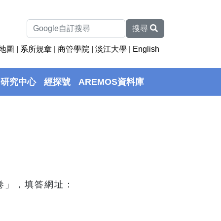
搜尋
地圖
|
系所規章
|
商管學院
|
淡江大學
|
English
研究中心
經探號
AREMOS資料庫
卷」，填答網址：